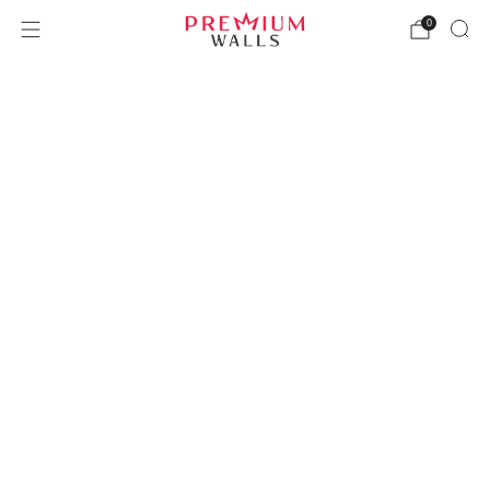
PremiumWalls – Tablouri canv
0